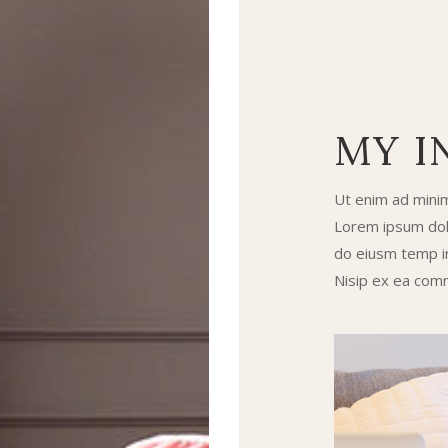
MY I
Ut enim ad minim
Lorem ipsum dolo
do eiusm temp in
Nisip ex ea com