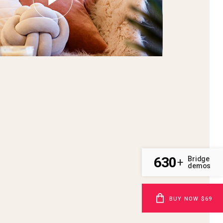
630
Bridge
+
demos
BUY NOW $69